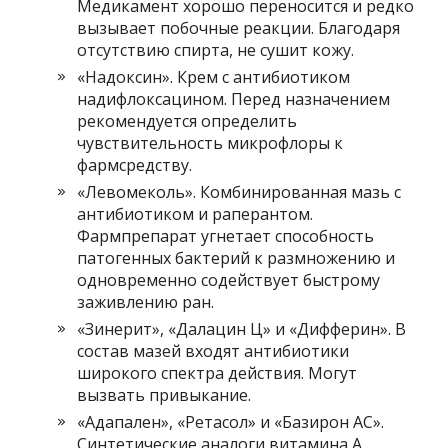
Медикамент хорошо переносится и редко
вызывает побочные реакции. Благодаря
отсутствию спирта, не сушит кожу.
«Надоксин». Крем с антибиотиком
надифлоксацином. Перед назначением
рекомендуется определить
чувствительность микрофлоры к
фармсредству.
«Левомеколь». Комбинированная мазь с
антибиотиком и раперантом.
Фармпрепарат угнетает способность
патогенных бактерий к размножению и
одновременно содействует быстрому
заживлению ран.
«Зинерит», «Далацин Ц» и «Дифферин». В
состав мазей входят антибиотики
широкого спектра действия. Могут
вызвать привыкание.
«Адапален», «Ретасол» и «Базирон АС».
Синтетические аналоги витамина А