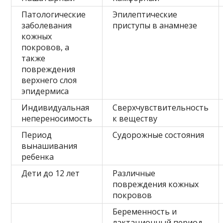
Патологические
Эпилептические
заболевания
приступы в анамнезе
кожных
покровов, а
также
повреждения
верхнего слоя
эпидермиса
Индивидуальная
Сверхчувствительность
непереносимость
к веществу
Период
Судорожные состояния
вынашивания
ребенка
Дети до 12 лет
Различные
повреждения кожных
покровов
Беременность и
лактационный период