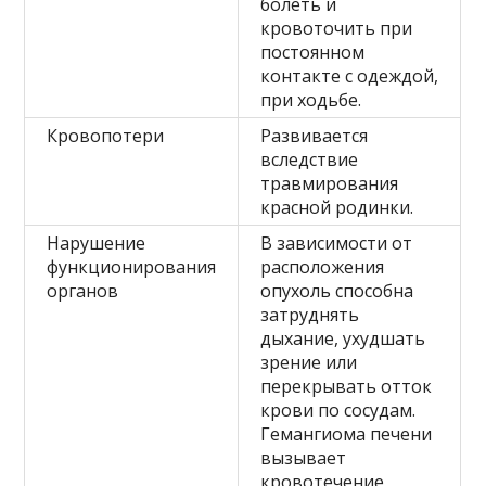
болеть и
кровоточить при
постоянном
контакте с одеждой,
при ходьбе.
Кровопотери
Развивается
вследствие
травмирования
красной родинки.
Нарушение
В зависимости от
функционирования
расположения
органов
опухоль способна
затруднять
дыхание, ухудшать
зрение или
перекрывать отток
крови по сосудам.
Гемангиома печени
вызывает
кровотечение,