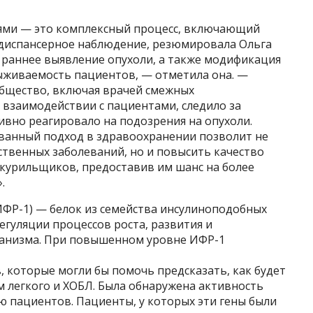
иями — это комплексный процесс, включающий
и диспансерное наблюдение, резюмировала Ольга
 раннее выявление опухоли, а также модификация
ыживаемость пациентов, — отметила она. —
бщество, включая врачей смежных
 взаимодействии с пациентами, следило за
ивно реагировало на подозрения на опухоли.
ванный подход в здравоохранении позволит не
ственных заболеваний, но и повысить качество
 курильщиков, предоставив им шанс на более
.
ИФР-1) — белок из семейства инсулиноподобных
егуляции процессов роста, развития и
ганизма. При повышенном уровне ИФР-1
, которые могли бы помочь предсказать, как будет
м легкого и ХОБЛ. Была обнаружена активность
ю пациентов. Пациенты, у которых эти гены были