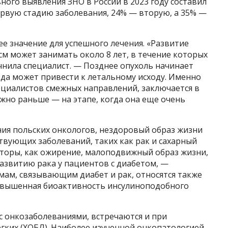
вного выявления ЗНО в России в 2023 году составил
ервую стадию заболевания, 24% — вторую, а 35% —
 значение для успешного лечения. «Развитие
см может занимать около 8 лет, в течение которых
чнила специалист. — Позднее опухоль начинает
года может привести к летальному исходу. Именно
пециалистов смежных направлений, заключается в
жно раньше — на этапе, когда она еще очень
ия польских онкологов, нездоровый образ жизни
твующих заболеваний, таких как рак и сахарный
кторы, как ожирение, малоподвижный образ жизни,
азвитию рака у пациентов с диабетом, —
мам, связывающим диабет и рак, относятся также
повышенная биоактивность инсулиноподобного
с онкозаболеваниями, встречаются и при
гких (ХОБЛ). Наиболее изученной онкопатологией,