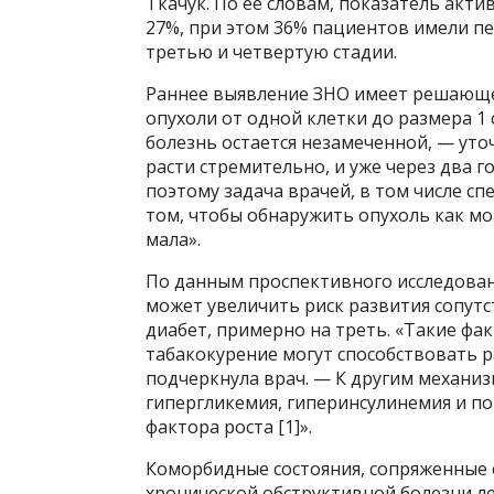
Ткачук. По ее словам, показатель акти
27%, при этом 36% пациентов имели п
третью и четвертую стадии.
Раннее выявление ЗНО имеет решающее
опухоли от одной клетки до размера 1 
болезнь остается незамеченной, — уто
расти стремительно, и уже через два 
поэтому задача врачей, в том числе с
том, чтобы обнаружить опухоль как мо
мала».
По данным проспективного исследован
может увеличить риск развития сопутс
диабет, примерно на треть. «Такие фа
табакокурение могут способствовать р
подчеркнула врач. — К другим механиз
гипергликемия, гиперинсулинемия и 
фактора роста [1]».
Коморбидные состояния, сопряженные 
хронической обструктивной болезни ле