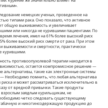
пии. Курение же значительно влияет на
ктивным».
ледование немецких ученых, проведенное на
стью типами рака. Оно показало, что активное
ает общую выживаемость и увеличивает
ывшими или никогда не курившими пациентами. По
 время лечения, имел на 61% более высокий риск
% более высокий риск смерти от рака. При этом
ели выживаемости и смертности, практически
е курившими.
ивность противоопухолевой терапии находится в
ависимостью, остается компромиссное решение —
ые альтернативы, такие как электронные системы
. — Необходимо помнить, что любая альтернатива
 риска и может рассматриваться исключительно в
тказу от вредной привычки. Такие продукты
 взрослым заядлым курильщикам, не
необходимо четко следовать существующему
ю табачную и никотинсодержащую продукцию до