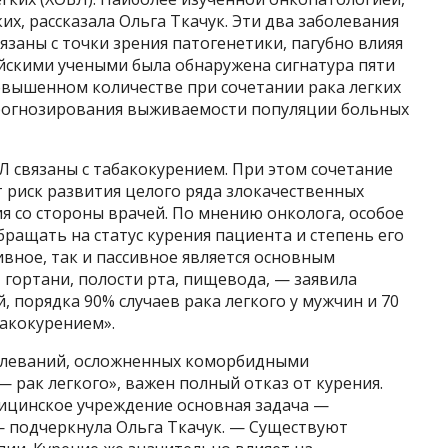
их, рассказала Ольга Ткачук. Эти два заболевания
язаны с точки зрения патогенетики, пагубно влияя
йскими учеными была обнаружена сигнатура пяти
повышенном количестве при сочетании рака легких
прогнозирования выживаемости популяции больных
Л связаны с табакокурением. При этом сочетание
 риск развития целого ряда злокачественных
ия со стороны врачей. По мнению онколога, особое
ращать на статус курения пациента и степень его
ивное, так и пассивное является основным
 гортани, полости рта, пищевода, — заявила
 порядка 90% случаев рака легкого у мужчин и 70
бакокурением».
болеваний, осложненных коморбидными
— рак легкого», важен полный отказ от курения.
ицинское учреждение основная задача —
— подчеркнула Ольга Ткачук. — Существуют