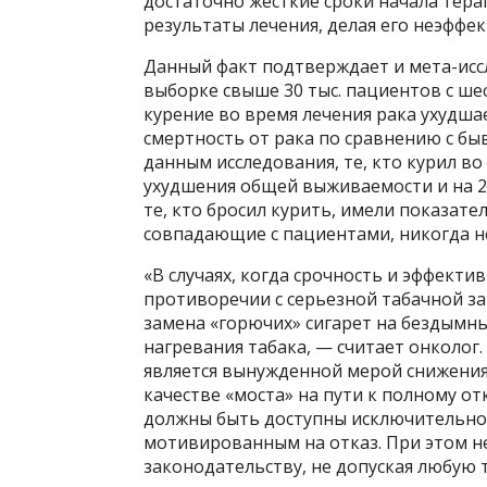
достаточно жесткие сроки начала тера
результаты лечения, делая его неэффе
Данный факт подтверждает и мета-исс
выборке свыше 30 тыс. пациентов с ше
курение во время лечения рака ухудш
смертность от рака по сравнению с б
данным исследования, те, кто курил во
ухудшения общей выживаемости и на 25
те, кто бросил курить, имели показат
совпадающие с пациентами, никогда н
«В случаях, когда срочность и эффект
противоречии с серьезной табачной з
замена «горючих» сигарет на бездымн
нагревания табака, — считает онколог
является вынужденной мерой снижения
качестве «моста» на пути к полному о
должны быть доступны исключительно
мотивированным на отказ. При этом 
законодательству, не допуская любу