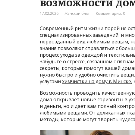
возможности до
17.02.2026
Женский блог
Комментарии: 0
Современный ритм жизни порой не ос
специализированных заведений, и мног
первозданный вид любимым вещам, не
знания позволяют справляться с боль
процесс ухода за одеждой и текстильн
Забудьте о стрессе, связанном с пятна
секреты, которые помогут вашей дома
нужно быстро и удобно очистить вещи,
услугами
химчистки на дому в Минске
,
Возможность проводить качественную 
дома открывает новые горизонты в ухо
и деньги, но и дает вам полный контр
любимыми вещами. От деликатных тка
методы, которые могут творить чудеса