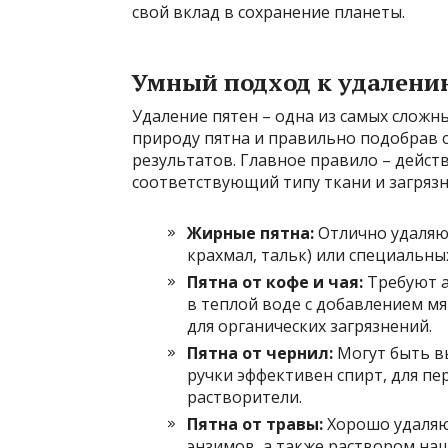
свой вклад в сохранение планеты.
Умный подход к удалени
Удаление пятен – одна из самых сложны
природу пятна и правильно подобрав 
результатов. Главное правило – дейст
соответствующий типу ткани и загрязн
Жирные пятна:
Отлично удаляю
крахмал, тальк) или специальн
Пятна от кофе и чая:
Требуют а
в теплой воде с добавлением м
для органических загрязнений.
Пятна от чернил:
Могут быть в
ручки эффективен спирт, для п
растворители.
Пятна от травы:
Хорошо удаляю
энзимов, а также раствором на