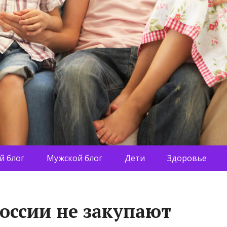
й блог
Мужской блог
Дети
Здоровье
России не закупают