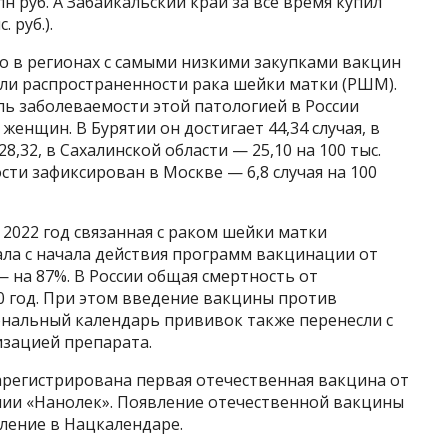
н руб. А Забайкальский край за все время купил
 руб.).
о в регионах с самыми низкими закупками вакцин
ли распространенности рака шейки матки (РШМ).
ь заболеваемости этой патологией в России
 женщин. В Бурятии он достигает 44,34 случая, в
8,32, в Сахалинской области — 25,10 на 100 тыс.
ти зафиксирован в Москве — 6,8 случая на 100
о 2022 год связанная с раком шейки матки
ла с начала действия программ вакцинации от
 на 87%. В России общая смертность от
0 год. При этом введение вакцины против
нальный календарь прививок также перенесли с
лизацией препарата.
зарегистрирована первая отечественная вакцина от
ии «Нанолек». Появление отечественной вакцины
ление в Нацкалендаре.