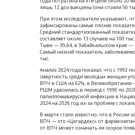
года потратила на эти цели около 20 мл
лишь 12 доз вакцины (они стоили 56 тыс.
При этом исследователи указывают, чт
зафиксированы самые плохие показате
Средний стандартизованный показател
составляет около 13 случаев на 100 тыс.
Тыве — 39,64, в Забайкальском крае — 2
Самый низкий показатель заболеваемос
тыс.
Анализ 2024 года показал, что с 1992 п
смертность среди молодых женщин упа
ВПЧ в США на 62%, в Великобритании —
РШМ удвоилась в период с 1990 по 202
папилломавирусной инфекции в Нацио
2024 на 2026 год из-за проблем с лока
В марте стало известно, что в России 
ВПЧ — это «Цегардекс» от фармкомпан
от ВПЧ может означать ее скорое появ