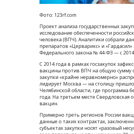
Фото: 123rf.com
Проект анализа государственных заку
исследование обеспеченности российс
человека (ВПЧ). Аналитики собрали дан
препаратов «Церварикс» и «Гардасил»
Федерального закона № 44-ФЗ — с 2014 
С 2014 года в рамках госзакупок зафик
вакцины против ВПЧ на общую сумму ок
закупки «крайне неравномерно» распр
лидирует Москва — на столицу пришлось
Челябинской области, где программа б
года. На третьем месте Свердловская 
вакцин.
Примерно треть регионов России вакц
данные о таких контрактах, заключенны
субъектах закупки носят «разовый несу