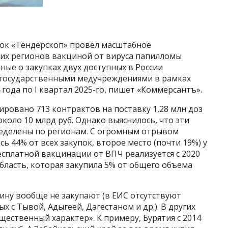
пок «Тендерскоп» провел масштабное
ких регионов вакциной от вируса папилломы
ные о закупках двух доступных в России
 государственными медучреждениями в рамках
года по I квартал 2025-го, пишет «Коммерсантъ».
сировано 713 контрактов на поставку 1,28 млн доз
оло 10 млрд руб. Однако выяснилось, что эти
еделены по регионам. С огромным отрывом
 44% от всех закупок, второе место (почти 19%) у
есплатной вакцинации от ВПЧ реализуется с 2020
область, которая закупила 5% от общего объема
ину вообще не закупают (в ЕИС отсутствуют
х с Тывой, Адыгеей, Дагестаном и др.). В других
щественный характер». К примеру, Бурятия с 2014