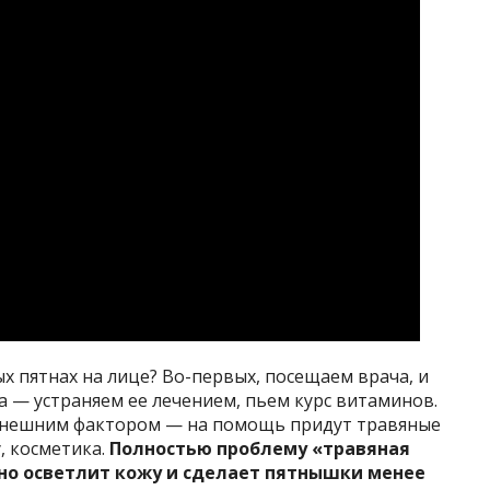
 пятнах на лице? Во-первых, посещаем врача, и
а — устраняем ее лечением, пьем курс витаминов.
 внешним фактором — на помощь придут травяные
у, косметика.
Полностью проблему «травяная
чно осветлит кожу и сделает пятнышки менее