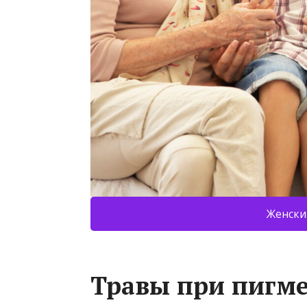
Женски
Травы при пигм