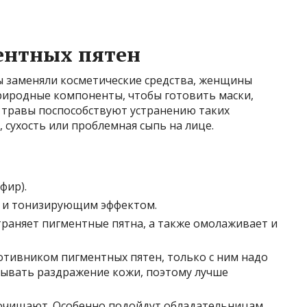
ентных пятен
ады заменяли косметические средства, женщины
риродные компоненты, чтобы готовить маски,
о травы поспособствуют устранению таких
 сухость или проблемная сыпь на лице.
фир).
 и тонизирующим эффектом.
траняет пигментные пятна, а также омолаживает и
отивником пигментных пятен, только с ним надо
зывать раздражение кожи, поэтому лучше
очищают. Особенно подойдут обладательницам