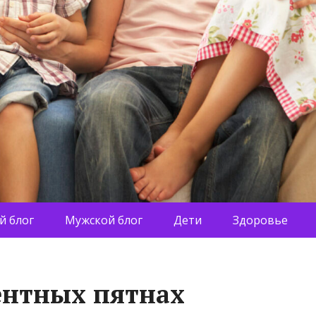
й блог
Мужской блог
Дети
Здоровье
ентных пятнах