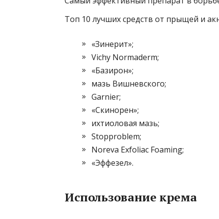
Самый эффективный препарат в борьбе 
Топ 10 лучших средств от прыщей и акн
«Зинерит»;
Vichy Normaderm;
«Базирон»;
мазь Вишневского;
Garnier;
«Скинорен»;
ихтиоловая мазь;
Stopproblem;
Noreva Exfoliac Foaming;
«Эффезел».
Использование крема