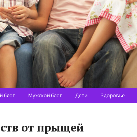
й блог
Мужской блог
Дети
Здоровье
дств от прыщей