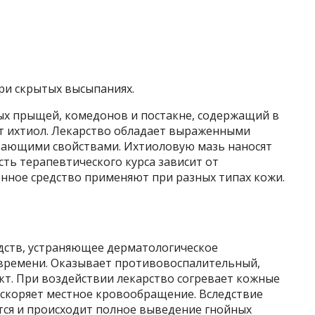
ри скрытых высыпаниях.
х прыщей, комедонов и постакне, содержащий в
т ихтиол. Лекарство обладает выраженными
ающими свойствами. Ихтиоловую мазь наносят
сть терапевтического курса зависит от
енное средство применяют при разных типах кожи.
едств, устраняющее дерматологическое
времени. Оказывает противовоспалительный,
т. При воздействии лекарство согревает кожные
скоряет местное кровообращение. Вследствие
тся и происходит полное выведение гнойных