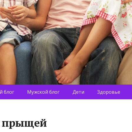
й блог
Мужской блог
Дети
Здоровье
в прыщей