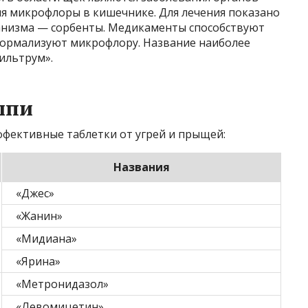
я микрофлоры в кишечнике. Для лечения показано
анизма — сорбенты. Медикаменты способствуют
нормализуют микрофлору. Название наиболее
ильтрум».
ыпи
ффективные таблетки от угрей и прыщей:
Названия
«Джес»
«Жанин»
«Мидиана»
«Ярина»
«Метронидазол»
«Левомицетин»