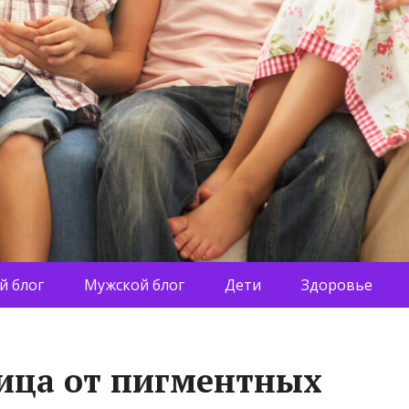
й блог
Мужской блог
Дети
Здоровье
ица от пигментных