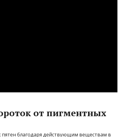
ороток от пигментных
х пятен благодаря действующим веществам в