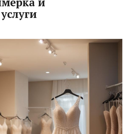
имерка и
услуги