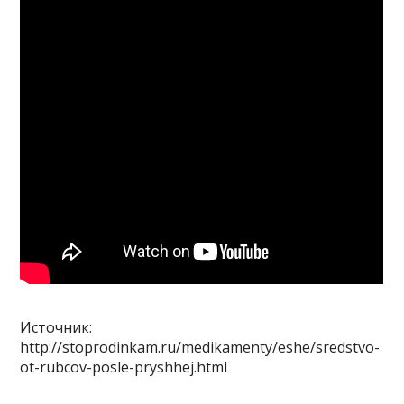
Источник:
http://stoprodinkam.ru/medikamenty/eshe/sredstvo-
ot-rubcov-posle-pryshhej.html