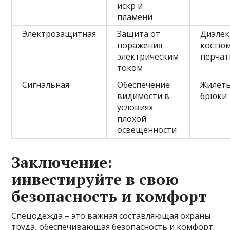
искр и
пламени
Электрозащитная
Защита от
Диэлек
поражения
костю
электрическим
перчат
током
Сигнальная
Обеспечение
Жилеты
видимости в
брюки
условиях
плохой
освещенности
Заключение:
инвестируйте в свою
безопасность и комфорт
Спецодежда – это важная составляющая охраны
труда, обеспечивающая безопасность и комфорт