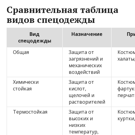
Сравнительная таблица
видов спецодежды
Вид
Назначение
Пр
спецодежды
Общая
Защита от
Костю
загрязнений и
халаты
механических
воздействий
Химически
Защита от
Костю
стойкая
кислот,
фартук
щелочей и
перчат
растворителей
Термостойкая
Защита от
Костю
высоких и
куртки
низких
температур,