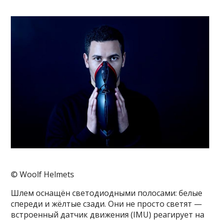
© Woolf Helmets
Шлем оснащён светодиодными полосами: белые
спереди и жёлтые сзади. Они не просто светят —
встроенный датчик движения (IMU) реагирует на