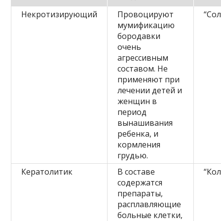
Некротизирующий
Провоцируют
“Со
мумификацию
бородавки
очень
агрессивным
составом. Не
применяют при
лечении детей и
женщин в
период
вынашивания
ребенка, и
кормления
грудью.
Кератолитик
В составе
“Ко
содержатся
препараты,
расплавляющие
больные клетки,