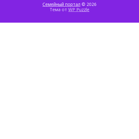
Семейный портал
© 2026
Тема от
WP Puzzle