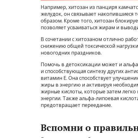
Например, хитозан из панциря камчатск
желудок, он связывает накопившиеся т
образом. Кроме того, хитозан блокиру
позволяет усваиваться жирам и выводи
В сочетании с хитозаном отлично рабо
снижению общей токсической нагрузки 
новогодних праздников.
Помочь в детоксикации может и альфа
и способствующая синтезу других антио
витамин Е. Она способствует улучшен
жиры в энергию и активируя необходи
жирные кислоты, которые затем легко 
энергии. Также альфа-липоевая кисло
предотвращает переедание.
Вспомни о правиль