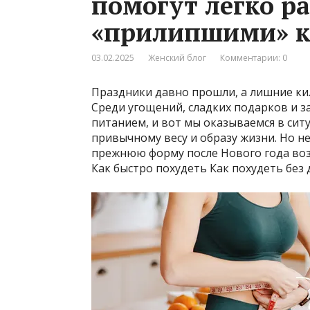
помогут легко ра
«прилипшими» 
03.02.2025
Женский блог
Комментарии: 0
Праздники давно прошли, а лишние кил
Среди угощений, сладких подарков и за
питанием, и вот мы оказываемся в сит
привычному весу и образу жизни. Но н
прежнюю форму после Нового года возм
Как быстро похудеть Как похудеть без 