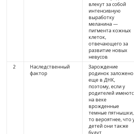
влекут за собой
интенсивную
выработку
меланина —
пигмента кожных
клеток,
отвечающего за
развитие новых
невусов
2
Наследственный
Зарождение
фактор
родинок заложено
еще в ДНК,
поэтому, если у
родителей имеютс
на веке
врожденные
темные пятнышки,
то вероятнее, что 
детей они также
будут