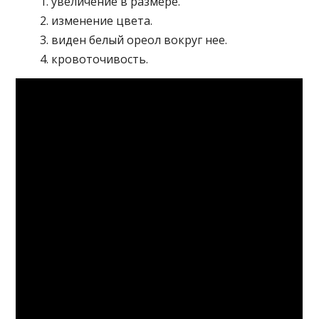
увеличение в размере.
изменение цвета.
виден белый ореол вокруг нее.
кровоточивость.