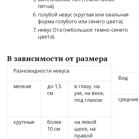
пятна);
голубой невус (круглая или овальная
форма голубого или синего цвета);
невус Ота (небольшое темно-синего
цвета).
В зависимости от размера
Разновидности невуса
Вид
мелкие
до 1,5
в глазу, на
см
ухе, на веке,
средние
под глазом
крупные
более
на левой
10 см
щеке, на
правой