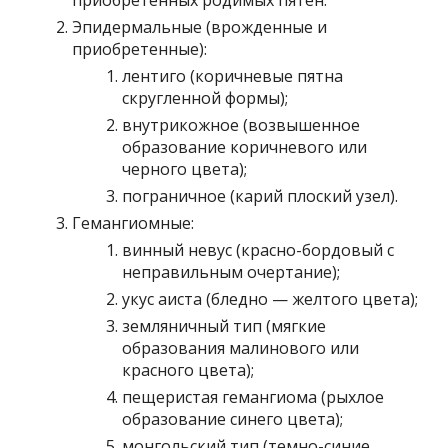
приобретенных родимых пятен.
Эпидермальные (врожденные и
приобретенные):
лентиго (коричневые пятна
скругленной формы);
внутрикожное (возвышенное
образование коричневого или
черного цвета);
пограничное (карий плоский узел).
Гемангиомные:
винный невус (красно-бордовый с
неправильным очертание);
укус аиста (бледно — желтого цвета);
земляничный тип (мягкие
образования малинового или
красного цвета);
пещеристая гемангиома (рыхлое
образование синего цвета);
монгольский тип (темно-синие