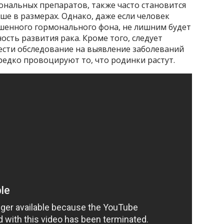
ональных препаратов, также часто становится
ше в размерах. Однако, даже если человек
ушенного гормонального фона, не лишним будет
ость развития рака. Кроме того, следует
ести обследование на выявление заболеваний
едко провоцируют то, что родинки растут.