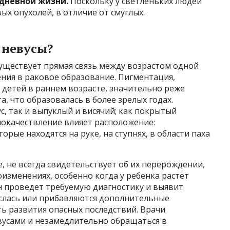
едневной жизни.
Поскольку у светленьких людей
ых опухолей, в отличие от смуглых.
 невусы?
существует прямая связь между возрастом одной
ния в раковое образование. Пигментация,
 детей в раннем возрасте, значительно реже
, что образовалась в более зрелых годах.
, так и выпуклый и висячий; как покрытый
злокачествление влияет расположение:
орые находятся на руке, на ступнях, в области паха
е, не всегда свидетельствует об их перерождении,
изменениях, особенно когда у ребенка растет
Он проведет требуемую диагностику и выявит
ослась или прибавляются дополнительные
ть развития опасных последствий. Врачи
усами и незамедлительно обращаться в