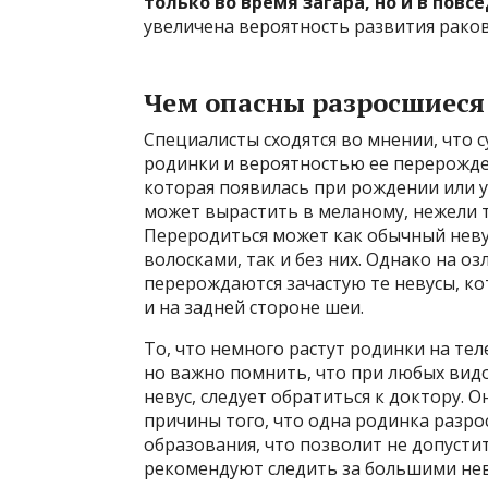
только во время загара, но и в повс
увеличена вероятность развития раков
Чем опасны разросшиеся
Специалисты сходятся во мнении, что 
родинки и вероятностью ее перерожде
которая появилась при рождении или у
может вырастить в меланому, нежели та
Переродиться может как обычный невус
волосками, так и без них. Однако на о
перерождаются зачастую те невусы, кот
и на задней стороне шеи.
То, что немного растут родинки на тел
но важно помнить, что при любых видо
невус, следует обратиться к доктору. 
причины того, что одна родинка разр
образования, что позволит не допусти
рекомендуют следить за большими нев