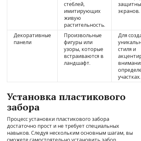
стеблей,
защитны
имитирующих
экранов.
живую
растительность.
Декоративные
Произвольные
Для созд
панели
фигуры или
уникаль
узоры, которые
стиля и
встраиваются в
акценти
ландшафт.
внимани
определ
участках.
Установка пластикового
забора
Процесс установки пластикового забора
достаточно прост и не требует специальных
навыков. Следуя нескольким основным шагам, вы
сможете самостоятельно установить забор