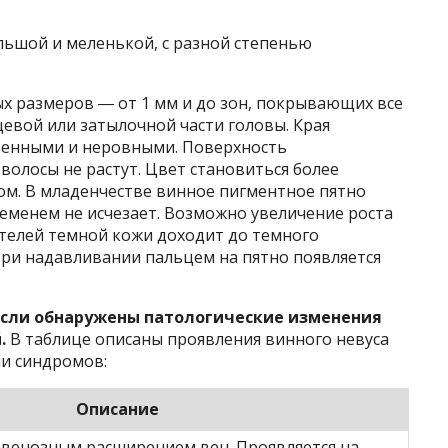
ьшой и меленькой, с разной степенью
 размеров ― от 1 мм и до зон, покрывающих все
цевой или затылочной части головы. Края
бренными и неровными. Поверхность
 волосы не растут. Цвет становиться более
ом. В младенчестве винное пигментное пятно
ременем не исчезает. Возможно увеличение роста
ателей темной кожи доходит до темного
При надавливании пальцем на пятно появляется
если обнаружены патологические изменения
.
В таблице описаны проявления винного невуса
и синдромов:
Описание
 венозным расширением вен. Проявляется на