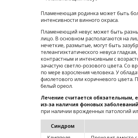
Пламенеющая родинка может быть бол
интенсивности винного окраса.
Пламенеющий невус может быть разных
лицо. В основном располагаются на ли
нечеткие, размытые, могут быть зазу
телеангиэктатического невуса гладкая,
контрастным и интенсивным с возраст
зачастую светло-розового цвета. Со в
по мере взросления человека. У облад
фиолетового или коричневого цвета. 
белый ореол.
Лечение считается обязательным, 
из-за наличия фоновых заболеваний
при наличии врожденных патологий ил
Синдром
Клиппеля-
Проходит вместе с