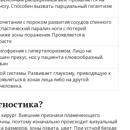
 ногу. Способен вызвать парциальный гигантизм
сочетании с пороком развития сосудов спинного
спастический паралич ноги с потерей
иже зоны поражения. Проявляется в
расте
игофрения с гипертелоризмом. Лицо не
шен прикус, нос у пациента клювообразный.
ван
й системы. Развивает глаукому, приводящую к
являться в зонах лица либо на другой
человека.
гностика?
и хирург. Внешние признаки пламенеющего
чны, поэтому изначально происходит визуальный
а размеров, зоны охвата, цвет. При устной беседе