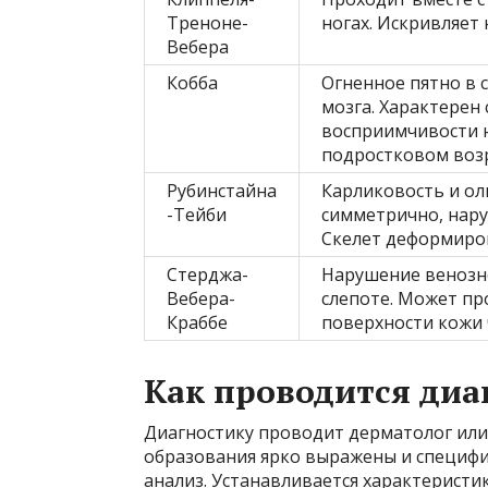
Треноне-
ногах. Искривляет
Вебера
Кобба
Огненное пятно в 
мозга. Характерен 
восприимчивости н
подростковом воз
Рубинстайна
Карликовость и ол
-Тейби
симметрично, нару
Скелет деформиро
Стерджа-
Нарушение венозно
Вебера-
слепоте. Может про
Краббе
поверхности кожи 
Как проводится диа
Диагностику проводит дерматолог ил
образования ярко выражены и специфи
анализ. Устанавливается характеристик