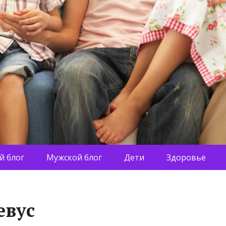
й блог
Мужской блог
Дети
Здоровье
евус