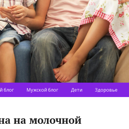
й блог
Мужской блог
Дети
Здоровье
на на молочной