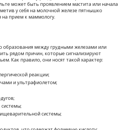
ольте может быть проявлением мастита или начала
аметив у себя на молочной железе пятнышко
я на прием к маммологу.
о образования между грудными железами или
нить рядом причин, которые сигнализируют
ем. Как правило, они носят такой характер:
ергической реакции;
чами и ультрафиолетом;
дугов;
 системы;
пищеварительной системы;
одуктов, что содержат фолиевую кислоту;