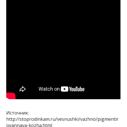
Источник:
http://stoprodinkam.ru/vesnushki/vazhno/pigmentir
ovannaya-kozha.html