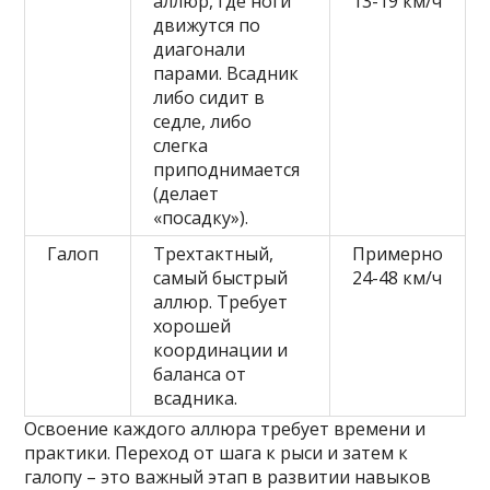
аллюр, где ноги
13-19 км/ч
движутся по
диагонали
парами. Всадник
либо сидит в
седле, либо
слегка
приподнимается
(делает
«посадку»).
Галоп
Трех­тактный,
Примерно
самый быстрый
24-48 км/ч
аллюр. Требует
хорошей
координации и
баланса от
всадника.
Освоение каждого аллюра требует времени и
практики. Переход от шага к рыси и затем к
галопу – это важный этап в развитии навыков