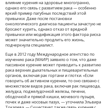
влияние курения на здоровье многогранно,
однако его связь с развитием рака — особенно
яркий пример пагубных последствий этой
привычки. Даже после постановки
онкологического диагноза пациенты зачастую не
бросают курить, однако отказ от вредной
привычки или модификация этого фактора риска
может значительно продлить его жизнь,
подчеркнула специалист.
Еще в 2012 году Международное агентство по
изучению рака (МАИР) заявило о том, что даже
пассивное курение может приводить к развитию
рака верхних дыхательных и пищеварительных
органов, включая рак гортани и глотки. «Если
говорить об активном курении, то оно связано с
множеством видов рака, включая рак пищевода,
желудка, поджелудочной железы, печени,
ободочной и прямой кишки, мочевого пузыря,
почек и даже носовых пазух, — уточнила Эльвира
Токарева. — Существует также связь курения с