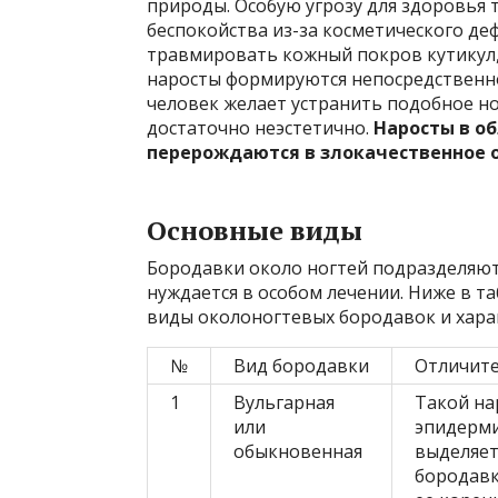
природы. Особую угрозу для здоровья 
беспокойства из-за косметического де
травмировать кожный покров кутикул,
наросты формируются непосредственно
человек желает устранить подобное н
достаточно неэстетично.
Наросты в об
перерождаются в злокачественное 
Основные виды
Бородавки около ногтей подразделяют
нуждается в особом лечении. Ниже в 
виды околоногтевых бородавок и хара
№
Вид бородавки
Отличите
1
Вульгарная
Такой на
или
эпидерми
обыкновенная
выделяет
бородавк