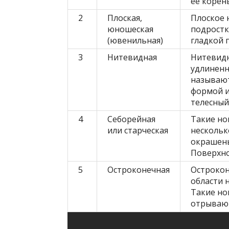
ее корень
2
Плоская,
Плоское 
юношеская
подростк
(ювенильная)
гладкой 
3
Нитевидная
Нитевидн
удлиненн
называют
формой и
телесный
4
Себорейная
Такие но
или старческая
нескольк
окрашены
Поверхно
5
Остроконечная
Острокон
области 
Такие но
отрывают