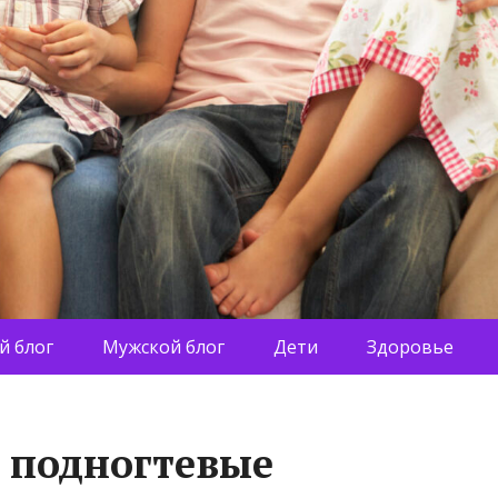
й блог
Мужской блог
Дети
Здоровье
 подногтевые