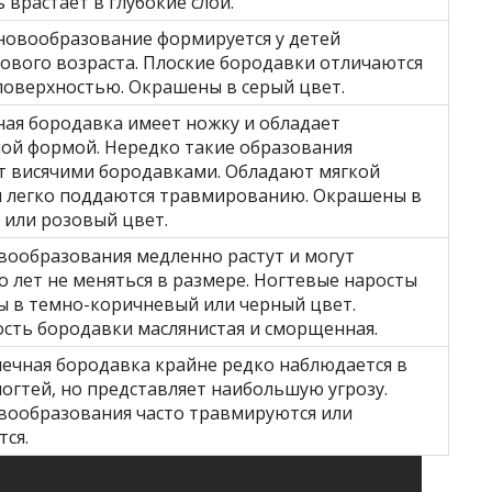
 врастает в глубокие слои.
новообразование формируется у детей
ового возраста. Плоские бородавки отличаются
поверхностью. Окрашены в серый цвет.
ая бородавка имеет ножку и обладает
ой формой. Нередко такие образования
 висячими бородавками. Обладают мягкой
 легко поддаются травмированию. Окрашены в
 или розовый цвет.
вообразования медленно растут и могут
о лет не меняться в размере. Ногтевые наросты
 в темно-коричневый или черный цвет.
сть бородавки маслянистая и сморщенная.
ечная бородавка крайне редко наблюдается в
ногтей, но представляет наибольшую угрозу.
вообразования часто травмируются или
ся.