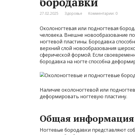
бородавки
27.02.2025
Здоровье
Комментарии: 0
Околоногтевая или подногтевая бород
человека. Внешне новообразование по
ногтевой пластины. Бородавка способна
верхний слой новообразования шерохо
сферической формой. Если своевремен
бородавка на ногте способна деформир
Наличие околоногтевой или подногте
деформировать ногтевую пластину.
Общая информация
Ногтевые бородавки представляют со