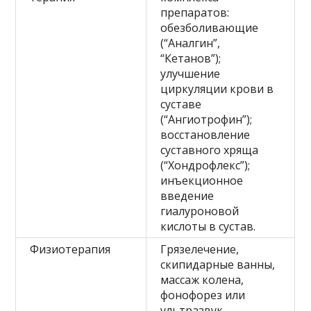
препаратов:
обезболивающие
(“Аналгин”,
“Кетанов”);
улучшение
циркуляции крови в
суставе
(“Ангиотрофин”);
восстановление
суставного хряща
(“Хондрофлекс”);
инъекционное
введение
гиалуроновой
кислоты в сустав.
Физиотерапия
Грязелечение,
скипидарные ванны,
массаж колена,
фонофорез или
ультразвук.