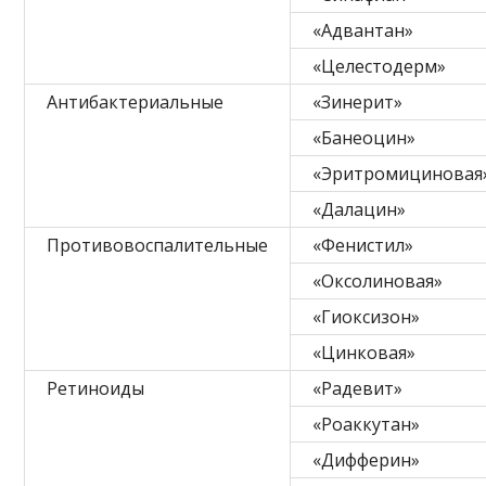
«Адвантан»
«Целестодерм»
Антибактериальные
«Зинерит»
«Банеоцин»
«Эритромициновая
«Далацин»
Противовоспалительные
«Фенистил»
«Оксолиновая»
«Гиоксизон»
«Цинковая»
Ретиноиды
«Радевит»
«Роаккутан»
«Дифферин»