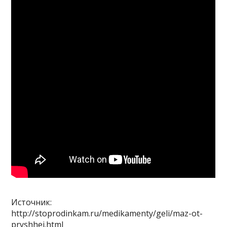
Источник:
http://stoprodinkam.ru/medikamenty/geli/maz-ot-
pryshhej.html