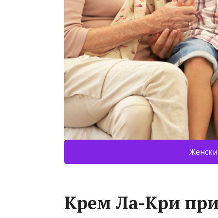
Женски
Крем Ла-Кри пр