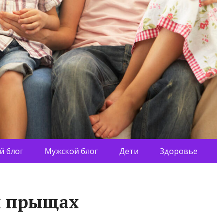
й блог
Мужской блог
Дети
Здоровье
и прыщах