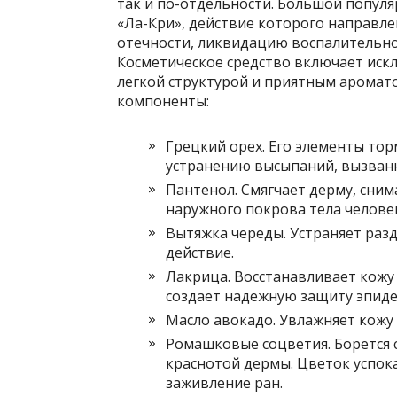
так и по-отдельности. Большой попул
«Ла-Кри», действие которого направле
отечности, ликвидацию воспалительно
Косметическое средство включает иск
легкой структурой и приятным аромат
компоненты:
Грецкий орех. Его элементы то
устранению высыпаний, вызванн
Пантенол. Смягчает дерму, сним
наружного покрова тела челове
Вытяжка череды. Устраняет ра
действие.
Лакрица. Восстанавливает кожу
создает надежную защиту эпиде
Масло авокадо. Увлажняет кожу
Ромашковые соцветия. Борется 
краснотой дермы. Цветок успок
заживление ран.