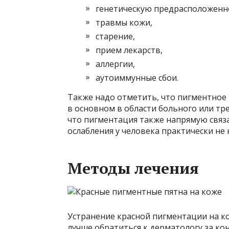
генетическую предрасположенн
травмы кожи,
старение,
прием лекарств,
аллергии,
аутоиммунные сбои.
Также надо отметить, что пигментное 
в основном в области больного или тр
что пигментация также напрямую связан
ослабления у человека практически не
Методы лечения
Устранение красной пигментации на к
лучше обратиться к дерматологу за ко