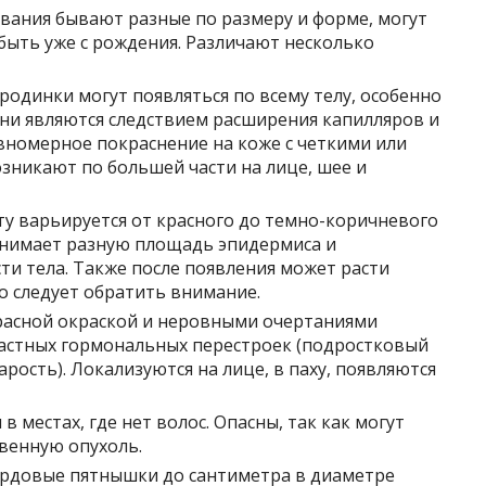
ования бывают разные по размеру и форме, могут
 быть уже с рождения. Различают несколько
родинки могут появляться по всему телу, особенно
Они являются следствием расширения капилляров и
вномерное покраснение на коже с четкими или
зникают по большей части на лице, шее и
у варьируется от красного до темно-коричневого
занимает разную площадь эпидермиса и
сти тела. Также после появления может расти
то следует обратить внимание.
красной окраской и неровными очертаниями
астных гормональных перестроек (подростковый
арость). Локализуются на лице, в паху, появляются
 местах, где нет волос. Опасны, так как могут
венную опухоль.
рдовые пятнышки до сантиметра в диаметре