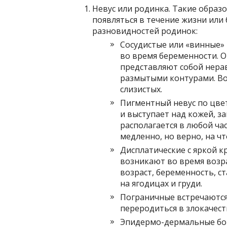
Невус или родинка. Такие образ
появляться в течение жизни или
разновидностей родинок:
Сосудистые или «винные» 
во время беременности. 
представляют собой нера
размытыми контурами. Во
слизистых.
Пигментный невус по цвет
и выступает над кожей, 
располагается в любой ча
медленно, но верно, на ч
Дисплатические с яркой 
возникают во время возр
возраст, беременность, ст
на ягодицах и груди.
Пограничные встречаются в
переродиться в злокачест
Эпидермо-дермальные бо