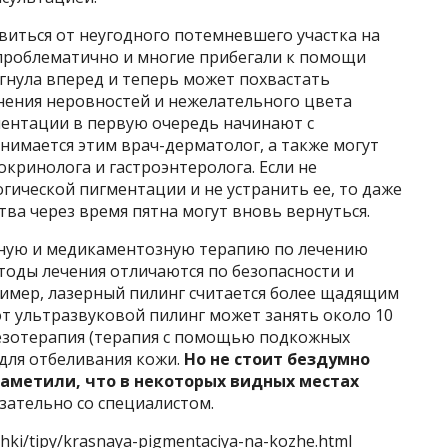
виться от неугодного потемневшего участка на
проблематично и многие прибегали к помощи
гнула вперед и теперь может похвастать
ения неровностей и нежелательного цвета
ентации в первую очередь начинают с
анимается этим врач-дерматолог, а также могут
кринолога и гастроэнтеролога. Если не
ической пигментации и не устранить ее, то даже
ва через время пятна могут вновь вернуться.
ную и медикаментозную терапию по лечению
тоды лечения отличаются по безопасности и
ример, лазерный пилинг считается более щадящим
вот ультразвуковой пилинг может занять около 10
мезотерапия (терапия с помощью подкожных
для отбеливания кожи.
Но не стоит бездумно
заметили, что в некоторых видных местах
зательно со специалистом.
hki/tipy/krasnaya-pigmentaciya-na-kozhe.html