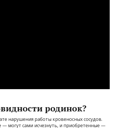
овидности родинок?
ате нарушения работы кровеносных сосудов.
е — могут сами исчезнуть, и приобретенные —