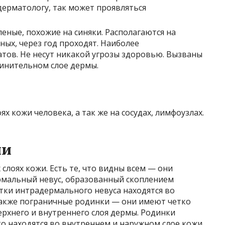
дерматологу, так может проявляться
еные, похожие на синяки. Располагаются на
ых, через год проходят. Наиболее
тов. Не несут никакой угрозы здоровью. Вызваны
инительном слое дермы.
х кожи человека, а так же на сосудах, лимфоузлах.
ии
слоях кожи. Есть те, что видны всем — они
рмальный невус, образованный скоплением
тки интрадермального невуса находятся во
также пограничные родинки — они имеют четко
ерхнего и внутреннего слоя дермы. Родинки
то находятся во внутреннем и наружном слое кожи