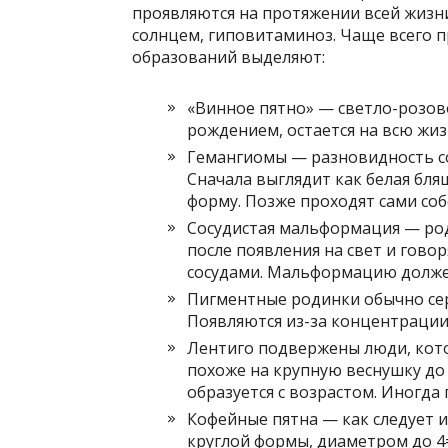
проявляются на протяжении всей жизн
солнцем, гиповитаминоз. Чаще всего пр
образований выделяют:
«Винное пятно» — светло-розово
рождением, остается на всю жиз
Гемангиомы — разновидность со
Сначала выглядит как белая бля
форму. Позже проходят сами соб
Сосудистая мальформация — род
после появления на свет и гово
сосудами. Мальформацию долже
Пигментные родинки обычно сер
Появляются из-за концентрации
Лентиго подвержены люди, кот
похоже на крупную веснушку до
образуется с возрастом. Иногда
Кофейные пятна — как следует и
круглой формы, диаметром до 4=