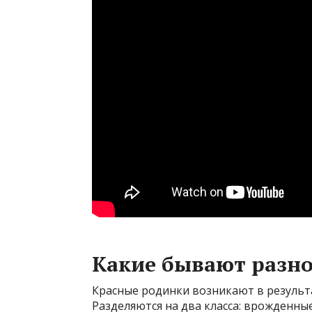
Какие бывают разн
Красные родинки возникают в результ
Разделяются на два класса: врожденны