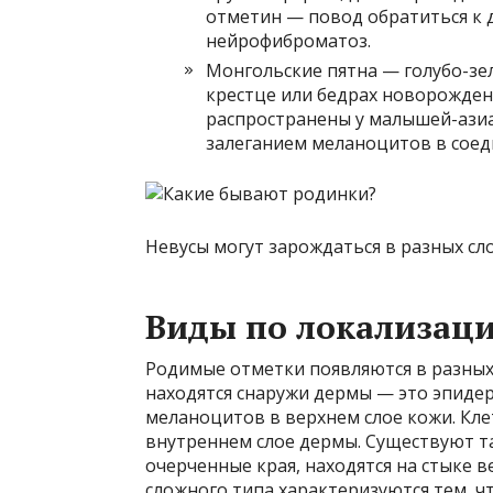
отметин — повод обратиться к 
нейрофиброматоз.
Монгольские пятна — голубо-зел
крестце или бедрах новорожденн
распространены у малышей-азиа
залеганием меланоцитов в соед
Невусы могут зарождаться в разных слоя
Виды по локализац
Родимые отметки появляются в разных 
находятся снаружи дермы — это эпиде
меланоцитов в верхнем слое кожи. Кле
внутреннем слое дермы. Существуют 
очерченные края, находятся на стыке в
сложного типа характеризуются тем, ч