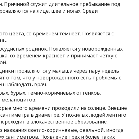
и. Причиной служит длительное пребывание под
оявляются на лице, шее и ногах. Среди
го цвета, со временем темнеет. Появляется с
нь.
судистых родинок. Появляется у новорожденных.
шка, со временем краснеет и принимает четкую
ой.
инки проявляются у малыша через пару недель
рят о том, что у новорожденного есть проблемы с
н наблюдать врач.
ых, бурых, темно-коричневых оттенков.
 меланоцитов.
орые много времени проводили на солнце. Внешне
 сантиметра в диаметре. У пожилых людей лентиго
 переходит в злокачественное образование.
з названия светло-коричневые, овальной, иногда
х сантиметров. Появление трех и более таких