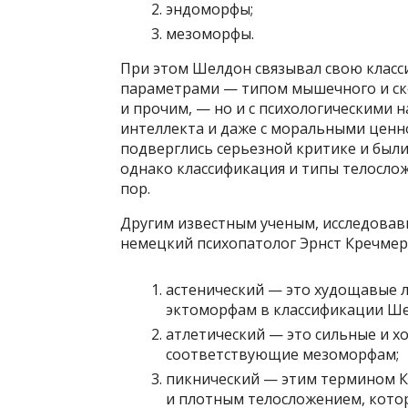
эндоморфы;
мезоморфы.
При этом Шелдон связывал свою класс
параметрами — типом мышечного и ске
и прочим, — но и с психологическими
интеллекта и даже с моральными ценно
подверглись серьезной критике и был
однако классификация и типы телосло
пор.
Другим известным ученым, исследова
немецкий психопатолог Эрнст Кречмер.
астенический — это худощавые 
эктоморфам в классификации Ше
атлетический — это сильные и х
соответствующие мезоморфам;
пикнический — этим термином К
и плотным телосложением, кото