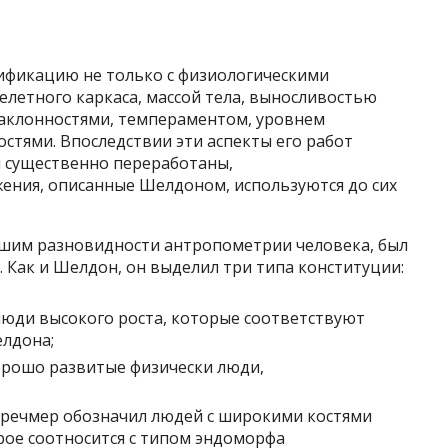
ификацию не только с физиологическими
летного каркаса, массой тела, выносливостью
 наклонностями, темпераментом, уровнем
стями. Впоследствии эти аспекты его работ
и существенно переработаны,
жения, описанные Шелдоном, используются до сих
вшим разновидности антропометрии человека, был
 Как и Шелдон, он выделил три типа конституции:
люди высокого роста, которые соответствуют
лдона;
орошо развитые физически люди,
речмер обозначил людей с широкими костями
рое соотносится с типом эндоморфа