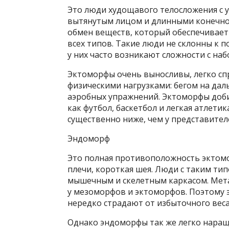
Это люди худощавого телосложения с у
вытянутым лицом и длинными конечнос
обмен веществ, который обеспечивает
всех типов. Такие люди не склонны к 
у них часто возникают сложности с на
Эктоморфы очень выносливы, легко с
физическими нагрузками: бегом на дал
аэробных упражнений. Эктоморфы доби
как футбол, баскетбол и легкая атлетик
существенно ниже, чем у представител
Эндоморф
Это полная противоположность эктом
плечи, короткая шея. Люди с таким ти
мышечным и скелетным каркасом. Мета
у мезоморфов и эктоморфов. Поэтому
нередко страдают от избыточного веса
Однако эндоморфы так же легко наращ