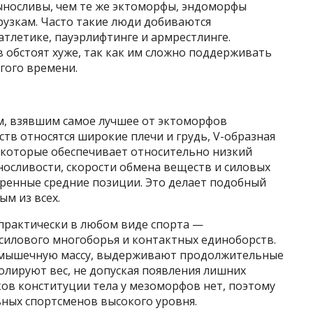
выносливы, чем те же эктоморфы, эндоморфы
рузкам. Часто такие люди добиваются
тлетике, пауэрлифтинге и армрестлинге.
 обстоят хуже, так как им сложно поддерживать
гого времени.
, взявшим самое лучшее от эктоморфов
ств относятся широкие плечи и грудь, V-образная
которые обеспечивает относительно низкий
носливости, скорости обмена веществ и силовых
ренные средние позиции. Это делает подобный
м из всех.
практически в любом виде спорта —
 силового многоборья и контактных единоборств.
 мышечную массу, выдерживают продолжительные
ролируют вес, не допуская появления лишних
ов конституции тела у мезоморфов нет, поэтому
ных спортсменов высокого уровня.