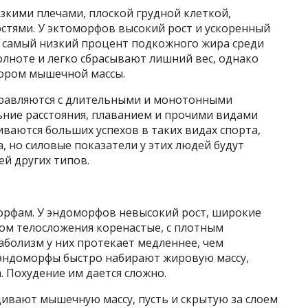
зкими плечами, плоской грудной клеткой,
тями. У эктоморфов высокий рост и ускоренный
 самый низкий процент подкожного жира среди
полноте и легко сбрасывают лишний вес, однако
бором мышечной массы.
правляются с длительными и монотонными
ьние расстояния, плаванием и прочими видами
ваются больших успехов в таких видах спорта,
а, но силовые показатели у этих людей будут
ей других типов.
орфам. У эндоморфов невысокий рост, широкие
пом телосложения коренастые, с плотным
болизм у них протекает медленнее, чем
 эндоморфы быстро набирают жировую массу,
. Похудение им дается сложно.
ивают мышечную массу, пусть и скрытую за слоем