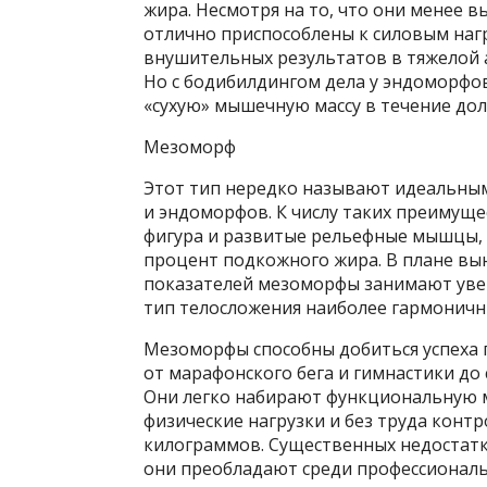
жира. Несмотря на то, что они менее 
отлично приспособлены к силовым наг
внушительных результатов в тяжелой а
Но с бодибилдингом дела у эндоморфов
«сухую» мышечную массу в течение дол
Мезоморф
Этот тип нередко называют идеальным
и эндоморфов. К числу таких преимуще
фигура и развитые рельефные мышцы, 
процент подкожного жира. В плане вы
показателей мезоморфы занимают уве
тип телосложения наиболее гармоничны
Мезоморфы способны добиться успеха 
от марафонского бега и гимнастики до
Они легко набирают функциональную
физические нагрузки и без труда конт
килограммов. Существенных недостатк
они преобладают среди профессиональ