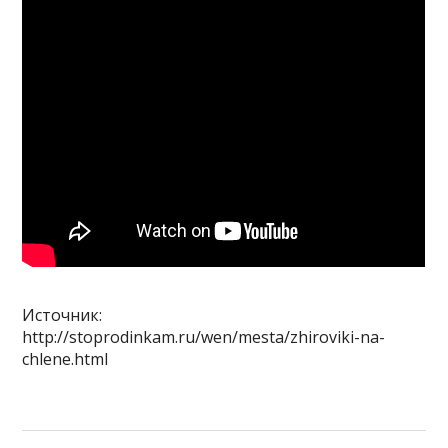
Источник:
http://stoprodinkam.ru/wen/mesta/zhiroviki-na-
chlene.html