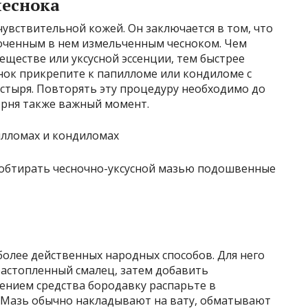
чеснока
чувствительной кожей. Он заключается в том, что
оченным в нем измельченным чесноком. Чем
еществе или уксусной эссенции, тем быстрее
нок прикрепите к папилломе или кондиломе с
тыря. Повторять эту процедуру необходимо до
орня также важный момент.
обтирать чесночно-уксусной мазью подошвенные
более действенных народных способов. Для него
растопленный смалец, затем добавить
нием средства бородавку распарьте в
 Мазь обычно накладывают на вату, обматывают