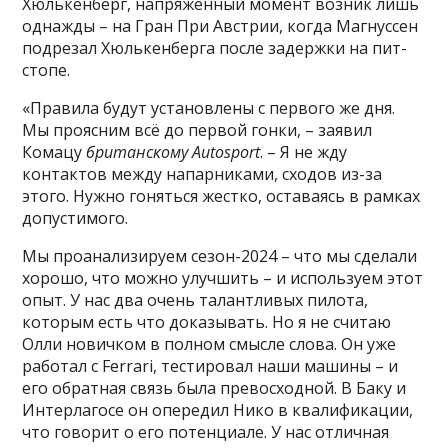
Хюлькенберг, напряженный момент возник лишь
однажды – на Гран При Австрии, когда Магнуссен
подрезал Хюлькенберга после задержки на пит-
стопе.
«Правила будут установлены с первого же дня.
Мы проясним всё до первой гонки, – заявил
Комацу
британскому Autosport
. – Я не жду
контактов между напарниками, сходов из-за
этого. Нужно гоняться жестко, оставаясь в рамках
допустимого.
Мы проанализируем сезон-2024 – что мы сделали
хорошо, что можно улучшить – и используем этот
опыт. У нас два очень талантливых пилота,
которым есть что доказывать. Но я не считаю
Олли новичком в полном смысле слова. Он уже
работал с Ferrari, тестировал наши машины – и
его обратная связь была превосходной. В Баку и
Интерлагосе он опередил Нико в квалификации,
что говорит о его потенциале. У нас отличная