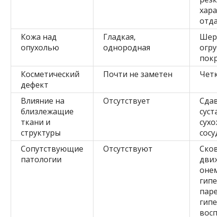
хара
отда
Кожа над
Гладкая,
Шер
опухолью
однородная
огру
пок
Косметический
Почти не заметен
Чет
дефект
Влияние на
Отсутствует
Сда
близлежащие
суст
ткани и
сухо
структуры
сосу
Сопутствующие
Отсутствуют
Ско
патологии
дви
оне
гип
паре
гипе
вос