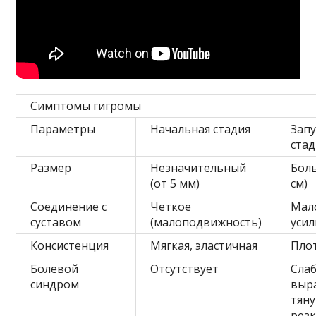
Симптомы гигромы
Параметры
Начальная стадия
Зап
стад
Размер
Незначительный
Боль
(от 5 мм)
см)
Соединение с
Четкое
Мал
суставом
(малоподвижность)
усил
Консистенция
Мягкая, эластичная
Плот
Болевой
Отсутствует
Слаб
синдром
выр
тян
рез