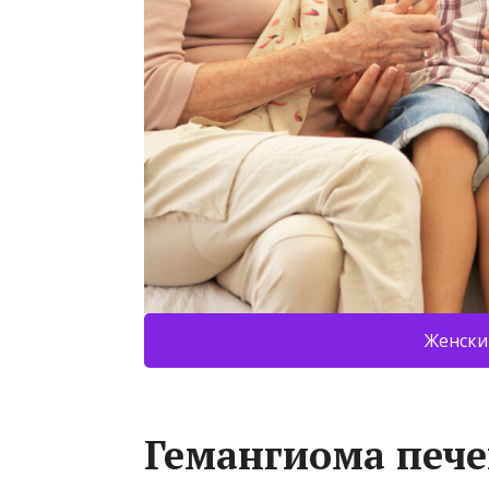
Женски
Гемангиома пече