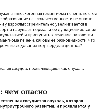
ружена гипоэхогенная гемангиома печени, не стоит
ое образование не злокачественное, и не опасно
ени у взрослых стремительно увеличивается в
форт и нарушает нормальное функционирование
онсультацией и приступить к лечению патологии.
емангиома печени, каковы ее разновидности, что
 время исследования подтвердили диагноз?
малия сосудов, проявляющаяся как опухоль
: чем опасно
ственная сосудистая опухоль, которая
внутриутробного развития, и проявляется у