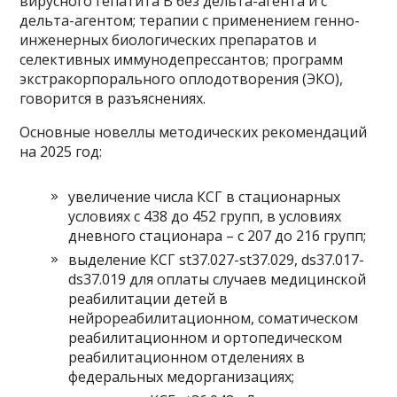
вирусного гепатита B без дельта-агента и с
дельта-агентом; терапии с применением генно-
инженерных биологических препаратов и
селективных иммунодепрессантов; программ
экстракорпорального оплодотворения (ЭКО),
говорится в разъяснениях.
Основные новеллы методических рекомендаций
на 2025 год:
увеличение числа КСГ в стационарных
условиях с 438 до 452 групп, в условиях
дневного стационара – с 207 до 216 групп;
выделение КСГ st37.027-st37.029, ds37.017-
ds37.019 для оплаты случаев медицинской
реабилитации детей в
нейрореабилитационном, соматическом
реабилитационном и ортопедическом
реабилитационном отделениях в
федеральных медорганизациях;