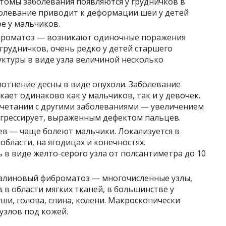
томы заболевания появляются у грудничков в
болевание приводит к деформации шеи у детей
е у мальчиков.
роматоз — возникают одиночные поражения
грудничков, очень редко у детей старшего
уктуры в виде узла величиной несколько
отнение десны в виде опухоли. Заболевание
кает одинаково как у мальчиков, так и у девочек.
очетании с другими заболеваниями — увеличением
рогрессирует, выраженным дефектом пальцев.
в — чаще болеют мальчики. Локализуется в
бласти, на ягодицах и конечностях.
в виде желто-серого узла от полсантиметра до 10
линовый фиброматоз — многочисленные узлы,
 в области мягких тканей, в большинстве у
ши, голова, спина, колени. Макроскопически
узлов под кожей.