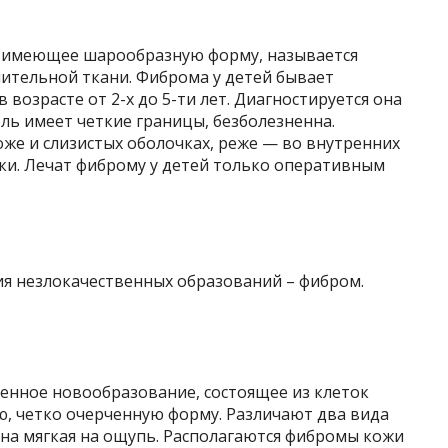
 имеющее шарообразную форму, называется
нительной ткани. Фиброма у детей бывает
 возрасте от 2-х до 5-ти лет. Диагностируется она
холь имеет четкие границы, безболезненна.
оже и слизистых оболочках, реже — во внутренних
тки. Лечат фиброму у детей только оперативным
ия незлокачественных образований – фибром.
енное новообразование, состоящее из клеток
ю, четко очерченную форму. Различают два вида
она мягкая на ощупь. Располагаются фибромы кожи