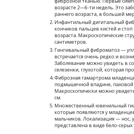
фиброзной тканью. Первые симп
возрасте 2―6-ти недель. Это за
раннего возраста, в большей мер
Инфантильный дигитальный фиб
кончиков пальцев кистей и стоп 
возраста. Макроскопические стр
сантиметров.
Гингивальный фиброматоз — упл
встречается очень редко и возни
Заболевание можно увидеть в с
селезенки, глухотой, которая п
Фиброзная гамартрома младенце
подмышечной впадине, паховой о
Макроскопически можно увидеть 
см.
Множественный ювенильный гиа
которые появляются у младенцев
мальчиков. Локализация — нос, у
представлена в виде бело-серых 