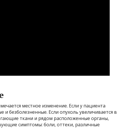
е
тмечается местное изменение. Если у пациента
 и безболезненные. Если опухоль увеличивается в
егающие ткани и рядом расположенные органы,
вующие симптомы: боли, оттеки, различные