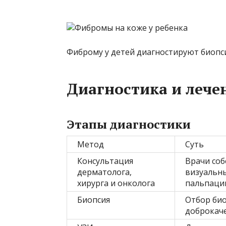
Фиброму у детей диагностируют биопс
Диагностика и лече
Этапы диагностики
Метод
Суть
Консультация
Врачи соб
дерматолога,
визуальны
хирурга и онколога
пальпац
Биопсия
Отбор био
доброкаче