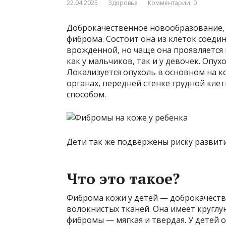
22.04.2025
Здоровье
Комментарии: 0
Доброкачественное новообразование,
фиброма. Состоит она из клеток соеди
врожденной, но чаще она проявляется в
как у мальчиков, так и у девочек. Опу
Локализуется опухоль в основном на к
органах, передней стенке грудной кле
способом.
Дети так же подвержены риску развит
Что это такое?
Фиброма кожи у детей — доброкачеств
волокнистых тканей. Она имеет круглу
фибромы — мягкая и твердая. У детей 