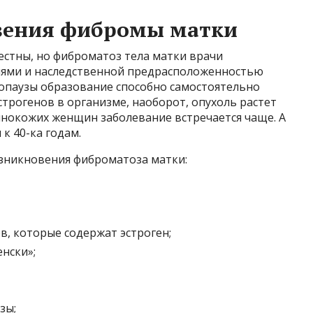
вения фибромы матки
естны, но фиброматоз тела матки врачи
ями и наследственной предрасположенностью
нопаузы образование способно самостоятельно
строгенов в организме, наоборот, опухоль растет
мнокожих женщин заболевание встречается чаще. А
к 40-ка годам.
зникновения фиброматоза матки:
, которые содержат эстроген;
нски»;
зы;