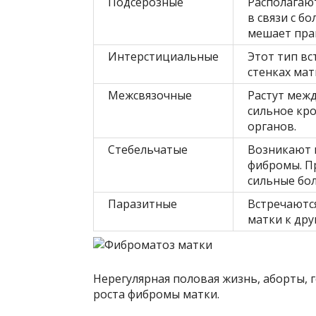
Подсерозные
Располагаю
в связи с б
мешает пра
Интерстициальные
Этот тип вс
стенках мат
Межсвязочные
Растут межд
сильное кр
органов.
Стебельчатые
Возникают в
фибромы. П
сильные бол
Паразитные
Встречаютс
матки к дру
Нерегулярная половая жизнь, аборты, 
роста фибромы матки.