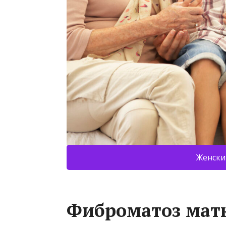
Женски
Фиброматоз мат