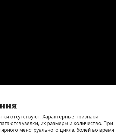
ания
тки отсутствуют. Характерные признаки
олагаются узелки, их размеры и количество. При
лярного менструального цикла, болей во время