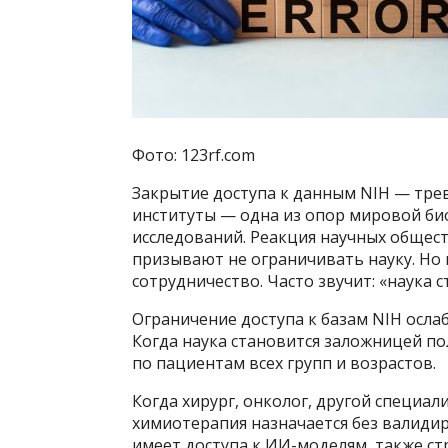
Фото: 123rf.com
Закрытие доступа к данным NIH — трев
институты — одна из опор мировой би
исследований. Реакция научных общест
призывают не ограничивать науку. Но 
сотрудничество. Часто звучит: «наука 
Ограничение доступа к базам NIH осла
Когда наука становится заложницей по
по пациентам всех групп и возрастов.
Когда хирург, онколог, другой специал
химиотерапия назначается без валидир
имеет доступа к ИИ-моделям, также ст