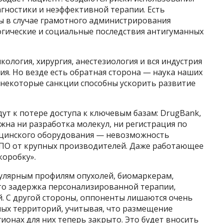
гностики и неэффективной терапии. Есть
 в случае грамотного администрирования
логические и социальные последствия антигуманных
ология, хирургия, анестезиология и вся индустрия
я. Но везде есть обратная сторона — наука наших
 некоторые санкции способны ускорить развитие
ут к потере доступа к ключевым базам: DrugBank,
можна ни разработка молекул, ни регистрация по
цинского оборудования — невозможность
 ПО от крупных производителей. Даже работающее
коробку».
кулярным профилям опухолей, биомаркерам,
то задержка персонализированной терапии,
й. С другой стороны, оппоненты лишаются очень
ных территорий, учитывая, что размещение
онах для них теперь закрыто. Это будет вносить