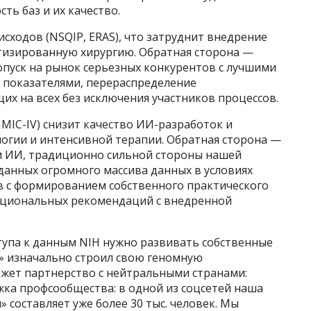
ть баз и их качество.
исходов (NSQIP, ERAS), что затруднит внедрение
тизированную хирургию. Обратная сторона —
допуск на рынок серьезных конкурентов с лучшими
 показателями, перераспределение
х на всех без исключения участников процессов.
MIMIC-IV) снизит качество ИИ-разработок и
логии и интенсивной терапии. Обратная сторона —
м ИИ, традиционно сильной стороны нашей
 данных огромного массива данных в условиях
 с формированием собственного практического
ациональных рекомендаций с внедренной
тупа к данным NIH нужно развивать собственные
» изначально строил свою геномную
ожет партнерство с нейтральными странами:
жка профсообщества: в одной из соцсетей наша
 составляет уже более 30 тыс. человек. Мы