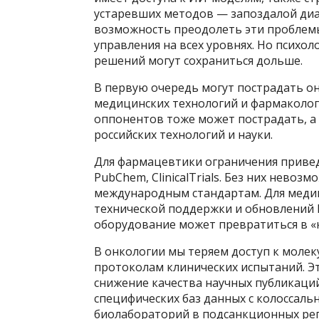
устаревших методов — запоздалой диа
возможность преодолеть эти проблемы
управления на всех уровнях. Но психо
решений могут сохраниться дольше.
В первую очередь могут пострадать онк
медицинских технологий и фармакологи
оппонентов тоже может пострадать, а
российских технологий и науки.
Для фармацевтики ограничения привед
PubChem, ClinicalTrials. Без них невоз
международным стандартам. Для меди
технической поддержки и обновлений
оборудование может превратиться в «
В онкологии мы теряем доступ к моле
протоколам клинических испытаний. Э
снижение качества научных публикаци
специфических баз данных с колоссаль
биолабораторий в подсанкционных реги