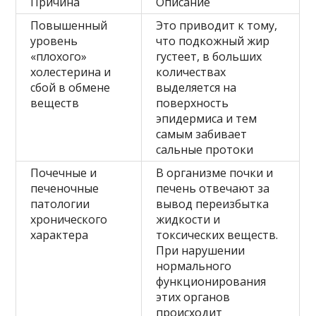
Причина
Описание
Повышенный
Это приводит к тому,
уровень
что подкожный жир
«плохого»
густеет, в больших
холестерина и
количествах
сбой в обмене
выделяется на
веществ
поверхность
эпидермиса и тем
самым забивает
сальные протоки
Почечные и
В организме почки и
печеночные
печень отвечают за
патологии
вывод переизбытка
хронического
жидкости и
характера
токсических веществ.
При нарушении
нормального
функционирования
этих органов
происходит