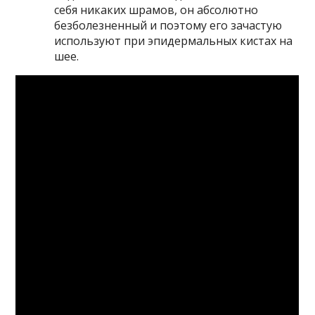
себя никаких шрамов, он абсолютно
безболезненный и поэтому его зачастую
используют при эпидермальных кистах на
шее.