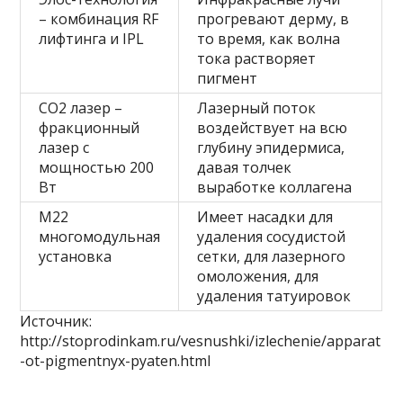
– комбинация RF
прогревают дерму, в
лифтинга и IPL
то время, как волна
тока растворяет
пигмент
СО2 лазер –
Лазерный поток
фракционный
воздействует на всю
лазер с
глубину эпидермиса,
мощностью 200
давая толчек
Вт
выработке коллагена
М22
Имеет насадки для
многомодульная
удаления сосудистой
установка
сетки, для лазерного
омоложения, для
удаления татуировок
Источник:
http://stoprodinkam.ru/vesnushki/izlechenie/apparat
-ot-pigmentnyx-pyaten.html