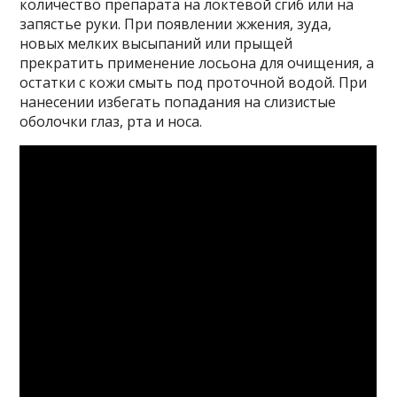
количество препарата на локтевой сгиб или на
запястье руки. При появлении жжения, зуда,
новых мелких высыпаний или прыщей
прекратить применение лосьона для очищения, а
остатки с кожи смыть под проточной водой. При
нанесении избегать попадания на слизистые
оболочки глаз, рта и носа.